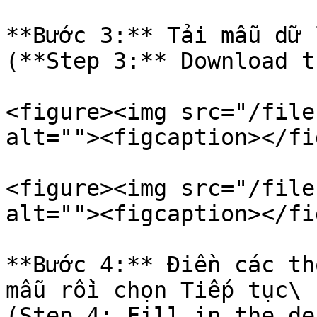
**Bước 3:** Tải mẫu dữ 
(**Step 3:** Download t
<figure><img src="/file
alt=""><figcaption></fi
<figure><img src="/file
alt=""><figcaption></fi
**Bước 4:** Điền các th
mẫu rồi chọn Tiếp tục\

(Step 4: Fill in the de