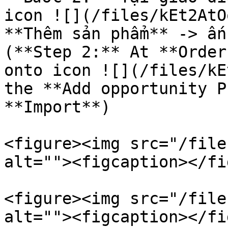
icon ![](/files/kEt2AtO
**Thêm sản phẩm** -> ấn
(**Step 2:** At **Order
onto icon ![](/files/kE
the **Add opportunity P
**Import**)

<figure><img src="/file
alt=""><figcaption></fi
<figure><img src="/file
alt=""><figcaption></fi