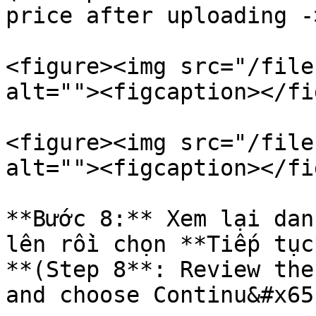
price after uploading -
<figure><img src="/file
alt=""><figcaption></fi
<figure><img src="/file
alt=""><figcaption></fi
**Bước 8:** Xem lại dan
lên rồi chọn **Tiếp tục*
**(Step 8**: Review the
and choose Continu&#x65