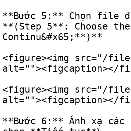
**Bước 5:** Chọn file đ
**(Step 5**: Choose the
Continu&#x65;**)**

<figure><img src="/file
alt=""><figcaption></fi
<figure><img src="/file
alt=""><figcaption></fi
**Bước 6:** Ánh xạ các 