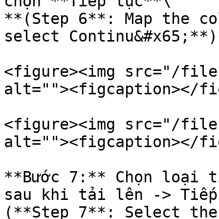
chọn **Tiếp tục**\

**(Step 6**: Map the co
select Continu&#x65;**)*
<figure><img src="/file
alt=""><figcaption></fi
<figure><img src="/file
alt=""><figcaption></fi
**Bước 7:** Chọn loại t
sau khi tải lên -> Tiếp
(**Step 7**: Select the