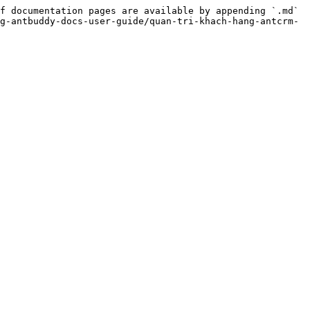
f documentation pages are available by appending `.md` 
g-antbuddy-docs-user-guide/quan-tri-khach-hang-antcrm-