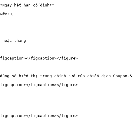
*Ngày hết hạn cố định**

&#x20;

 hoặc tháng

figcaption></figcaption></figure>

dùng sẽ hiển thị trang chỉnh sửa của chiến dịch Coupon.&
figcaption></figcaption></figure>

figcaption></figcaption></figure>
