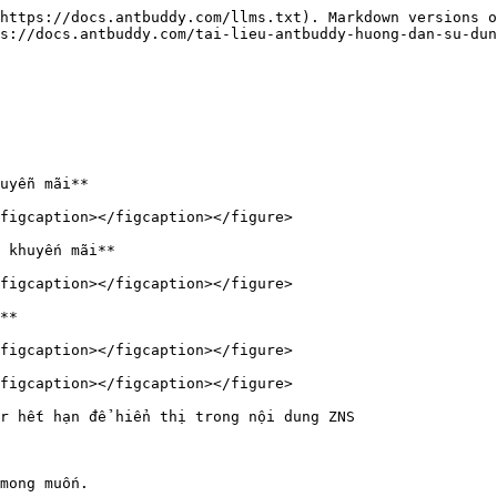
https://docs.antbuddy.com/llms.txt). Markdown versions o
s://docs.antbuddy.com/tai-lieu-antbuddy-huong-dan-su-dun
uyễn mãi**

figcaption></figcaption></figure>

 khuyến mãi**

figcaption></figcaption></figure>

**

figcaption></figcaption></figure>

figcaption></figcaption></figure>

r hết hạn để hiển thị trong nội dung ZNS

mong muốn.
