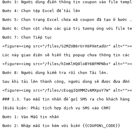
Bước 3: Người dùng điền thông tin coupon vào file templ
Bước 4: Chọn tệp Excel để tải lên

Bước 5: Chọn trang Excel chứa mã coupon đã tạo ở bước .
Bước 6: Chọn cột chứa các giá trị tương ứng với file te
Bước 7: Chọn Tiếp tục

<figure><img src="/files/S2MZUB6rUrX6PXmtadUr" alt=""><
Lúc này giao diện sẽ hiển thị popup chưa thông tin các 
<figure><img src="/files/hImKlHQ8loBY6BFMPNbx" alt=""><
Bước 8: Người dùng kiểm tra rồi chọn Tải lên.

Sau khi tải lên thành công, người dùng sẽ được đưa đến 
<figure><img src="/files/cEsqgIQXMMZvAMXpoY7W" alt=""><
### 1.3. Tạo mẫu tin nhắn để gửi SMS ra cho khách hàng

(Điều kiện: Phải tích hợp dịch vụ SMS vào CRM)

Bước 1: Vào Mẫu tin nhắn

Bước 2: Nhập mẫu tin kèm với biến {{COUPON\_CODE}}
