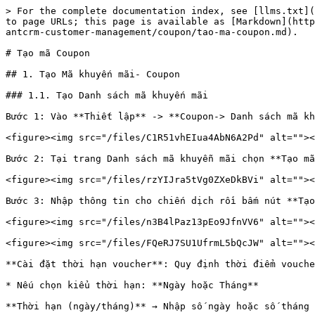
> For the complete documentation index, see [llms.txt](
to page URLs; this page is available as [Markdown](http
antcrm-customer-management/coupon/tao-ma-coupon.md).

# Tạo mã Coupon

## 1. Tạo Mã khuyến mãi- Coupon

### 1.1. Tạo Danh sách mã khuyến mãi

Bước 1: Vào **Thiết lập** -> **Coupon-> Danh sách mã kh
<figure><img src="/files/C1R51vhEIua4AbN6A2Pd" alt=""><
Bước 2: Tại trang Danh sách mã khuyễn mãi chọn **Tạo mã
<figure><img src="/files/rzYIJra5tVg0ZXeDkBVi" alt=""><
Bước 3: Nhập thông tin cho chiến dịch rồi bấm nút **Tạo
<figure><img src="/files/n3B4lPaz13pEo9JfnVV6" alt=""><
<figure><img src="/files/FQeRJ7SU1UfrmL5bQcJW" alt=""><
**Cài đặt thời hạn voucher**: Quy định thời điểm vouche
* Nếu chọn kiểu thời hạn: **Ngày hoặc Tháng**

**Thời hạn (ngày/tháng)** → Nhập số ngày hoặc số tháng 