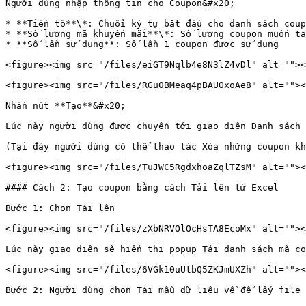
Người dùng nhập thông tin cho Coupon&#x20;

* **Tiền tố**\*: Chuỗi ký tự bắt đầu cho danh sách coup
* **Số lượng mã khuyến mãi**\*: Số lượng coupon muốn tạ
* **Số lần sử dụng**: Số lần 1 coupon được sử dụng

<figure><img src="/files/eiGT9Nqlb4e8N3lZ4vDl" alt=""><
<figure><img src="/files/RGu0BMeaq4pBAUOxoAe8" alt=""><
Nhấn nút **Tạo**&#x20;

Lúc này người dùng được chuyển tới giao diện Danh sách 
(Tại đây người dùng có thể thao tác Xóa những coupon kh
<figure><img src="/files/TuJWC5RgdxhoaZqlTZsM" alt=""><
#### Cách 2: Tạo coupon bằng cách Tải lên từ Excel

Bước 1: Chọn Tải lên

<figure><img src="/files/zXbNRVOlOcHsTA8EcoMx" alt=""><
Lúc này giao diện sẽ hiển thị popup Tải danh sách mã co
<figure><img src="/files/6VGk10uUtbQ5ZKJmUXZh" alt=""><
Bước 2: Người dùng chọn Tải mẫu dữ liệu về để lấy file 