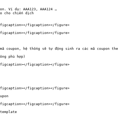
on. Ví dụ: AAA123, AAA124 …

o cho chiến dịch

figcaption></figcaption></figure>

figcaption></figcaption></figure>

mã coupon, hệ thống sẽ tự động sinh ra các mã coupon the
ông phù hợp)

figcaption></figcaption></figure>

figcaption></figcaption></figure>

upon

figcaption></figcaption></figure>

template
