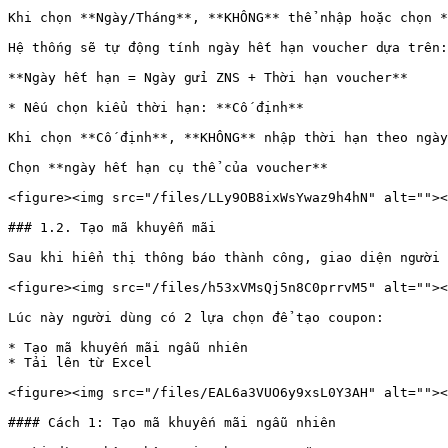
Khi chọn **Ngày/Tháng**, **KHÔNG** thể nhập hoặc chọn *
Hệ thống sẽ tự động tính ngày hết hạn voucher dựa trên:
**Ngày hết hạn = Ngày gửi ZNS + Thời hạn voucher**

* Nếu chọn kiểu thời hạn: **Cố định**

Khi chọn **Cố định**, **KHÔNG** nhập thời hạn theo ngày
Chọn **ngày hết hạn cụ thể của voucher**

<figure><img src="/files/LLy9OB8ixWsYwaz9h4hN" alt=""><
### 1.2. Tạo mã khuyễn mãi

Sau khi hiển thị thông báo thành công, giao diện người 
<figure><img src="/files/h53xVMsQj5n8C0prrvM5" alt=""><
Lúc này người dùng có 2 lựa chọn để tạo coupon:

* Tạo mã khuyến mãi ngẫu nhiên

* Tải lên từ Excel

<figure><img src="/files/EAL6a3VUO6y9xsL0Y3AH" alt=""><
#### Cách 1: Tạo mã khuyến mãi ngẫu nhiên
