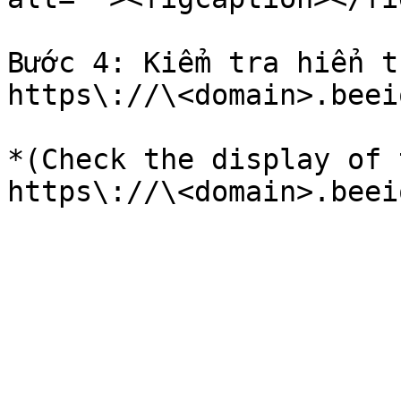
Bước 4: Kiểm tra hiển t
https\://\<domain>.beei
*(Check the display of 