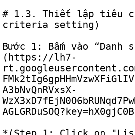
# 1.3. Thiết lập tiêu c
criteria setting)

Bước 1: Bấm vào “Danh s
(https://lh7-
rt.googleusercontent.co
FMk2tIg6gpHHmVzwXFiGlIV
A3bNvQnRVxsX-
WzX3xD7fEjN0O6bRUNqd7Pw
AGLGRDuSOQ?key=hX0gjC0B
*(Step 1: Click on "Lis