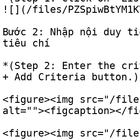
![](/files/PZSpiwBtYM1K
Bước 2: Nhập nội duy ti
tiêu chí

*(Step 2: Enter the cri
+ Add Criteria button.)*
<figure><img src="/file
alt=""><figcaption></fi
<figure><img src="/file