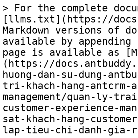
> For the complete docu
[llms.txt](https://docs
Markdown versions of do
available by appending 
page is available as [M
(https://docs.antbuddy.
huong-dan-su-dung-antbu
tri-khach-hang-antcrm-a
management/quan-ly-trai
customer-experience-man
sat-khach-hang-customer
lap-tieu-chi-danh-gia-r