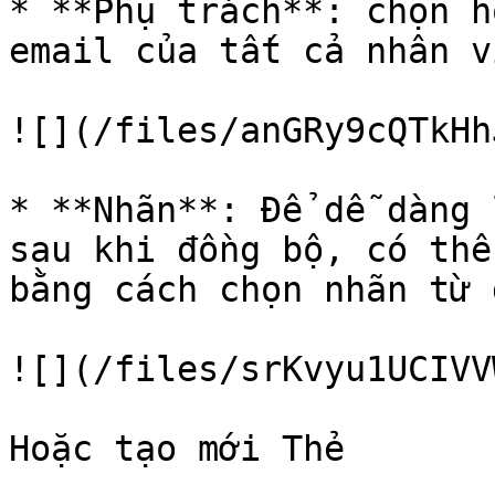
* **Phụ trách**: chọn h
email của tất cả nhân v
![](/files/anGRy9cQTkHh
* **Nhãn**: Để dễ dàng 
sau khi đồng bộ, có thể
bằng cách chọn nhãn từ 
![](/files/srKvyu1UCIVV
Hoặc tạo mới Thẻ
