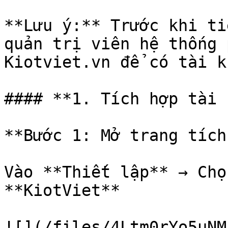
**Lưu ý:** Trước khi ti
quản trị viên hệ thống 
Kiotviet.vn để có tài k
#### **1. Tích hợp tài 
**Bước 1: Mở trang tích
Vào **Thiết lập** → Chọ
**KiotViet**

![](/files/4Ltm0rYo5uNM