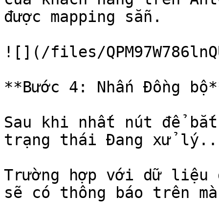
được mapping sẵn.

![](/files/QPM97W786lnQ
**Bước 4: Nhấn Đồng bộ**
Sau khi nhất nút để bắt
trạng thái Đang xử lý...
Trường hợp với dữ liệu 
sẽ có thông báo trên mà