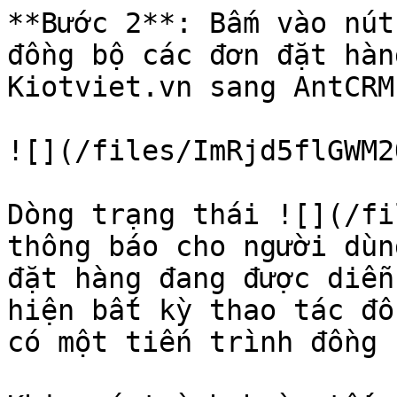
**Bước 2**: Bấm vào nút
đồng bộ các đơn đặt hàn
Kiotviet.vn sang AntCRM.
![](/files/ImRjd5flGWM2
Dòng trạng thái ![](/fi
thông báo cho người dùn
đặt hàng đang được diễn
hiện bất kỳ thao tác đồ
có một tiến trình đồng 