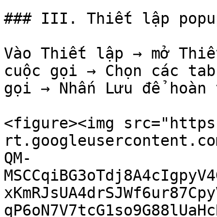
### III. Thiết lập popu
Vào Thiết lập → mở Thiế
cuộc gọi → Chọn các tab
gọi → Nhấn Lưu để hoàn 
<figure><img src="https
rt.googleusercontent.co
QM-
MSCCqiBG3oTdj8A4cIgpyV4
xKmRJsUA4drSJWf6ur87Cpy
qP6oN7V7tcG1so9G88lUaHc