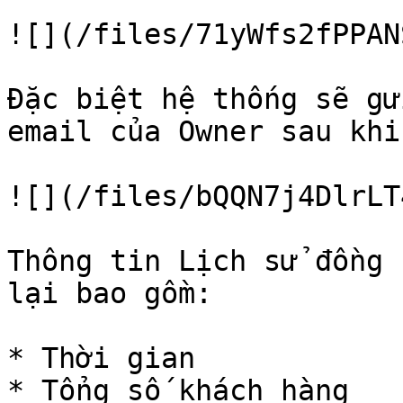
![](/files/71yWfs2fPPAN
Đặc biệt hệ thống sẽ gử
email của Owner sau khi
![](/files/bQQN7j4DlrLT
Thông tin Lịch sử đồng 
lại bao gồm:

* Thời gian

* Tổng số khách hàng
