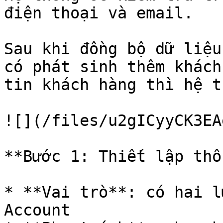
điện thoại và email.

Sau khi đồng bộ dữ liệu
có phát sinh thêm khách
tin khách hàng thì hệ t
![](/files/u2gICyyCK3EA
**Bước 1: Thiết lập thô
* **Vai trò**: có hai l
Account
