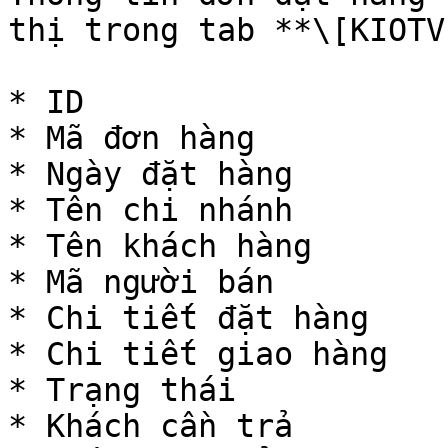
thị trong tab **\[KIOTV
* ID

* Mã đơn hàng

* Ngày đặt hàng

* Tên chi nhánh

* Tên khách hàng

* Mã người bán

* Chi tiết đặt hàng

* Chi tiết giao hàng

* Trạng thái

* Khách cần trả
