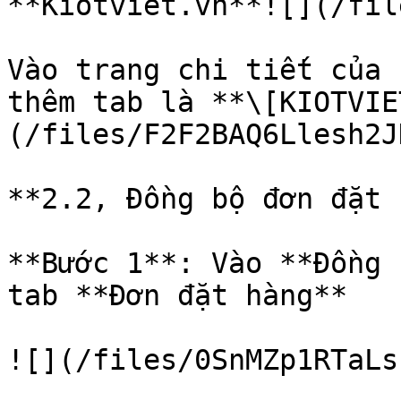
**Kiotviet.vn**![](/fil
Vào trang chi tiết của 
thêm tab là **\[KIOTVIE
(/files/F2F2BAQ6Llesh2J
**2.2, Đồng bộ đơn đặt 
**Bước 1**: Vào **Đồng 
tab **Đơn đặt hàng**

![](/files/0SnMZp1RTaLs