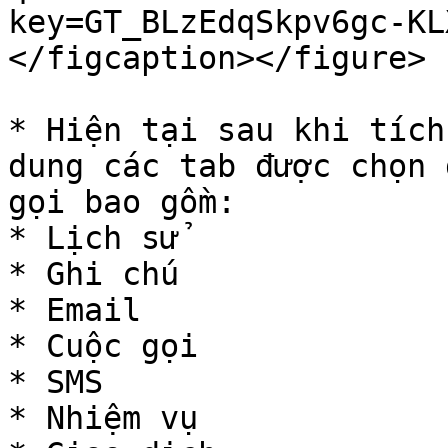
key=GT_BLzEdqSkpv6gc-KL
</figcaption></figure>

* Hiện tại sau khi tích
dung các tab được chọn 
gọi bao gồm:

* Lịch sử

* Ghi chú

* Email

* Cuộc gọi

* SMS

* Nhiệm vụ
