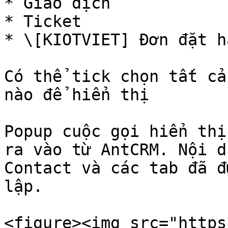
* Giao dịch

* Ticket

* \[KIOTVIET] Đơn đặt hà
Có thể tick chọn tất cả
nào để hiển thị

Popup cuộc gọi hiển thị
ra vào từ AntCRM. Nội d
Contact và các tab đã đ
lập.

<figure><img src="https