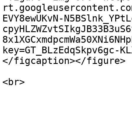
rt.googleusercontent.co
EVY8ewUKvN-N5BSlnk_YPtL
cpyHLZWZvtSIkgJB33B3uS6
8x1XGCxmdpcmWa50XNi6NHp
key=GT_BLzEdqSkpv6gc-KL
</figcaption></figure>
