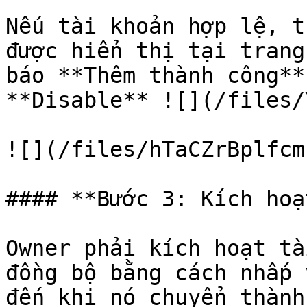
Nếu tài khoản hợp lệ, t
được hiển thị tại trang
báo **Thêm thành công**
**Disable** ![](/files/
![](/files/hTaCZrBplfcm
#### **Bước 3: Kích hoạ
Owner phải kích hoạt tà
đồng bộ bằng cách nhấp 
đến khi nó chuyển thành