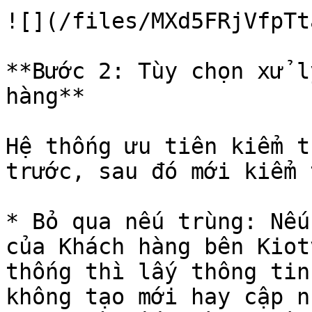
![](/files/MXd5FRjVfpTt
**Bước 2: Tùy chọn xử l
hàng**

Hệ thống ưu tiên kiểm t
trước, sau đó mới kiểm 
* Bỏ qua nếu trùng: Nếu
của Khách hàng bên Kiot
thống thì lấy thông tin
không tạo mới hay cập nh