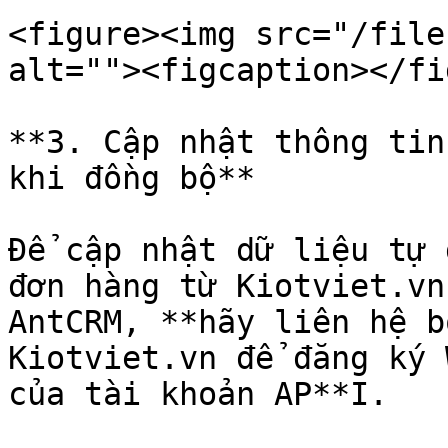
<figure><img src="/file
alt=""><figcaption></fi
**3. Cập nhật thông tin
khi đồng bộ**

Để cập nhật dữ liệu tự 
đơn hàng từ Kiotviet.vn
AntCRM, **hãy liên hệ b
Kiotviet.vn để đăng ký 
của tài khoản AP**I.
