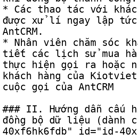
* Các thao tác với khác
được xử lí ngay lập tức
AntCRM.

* Nhân viên chăm sóc kh
tiết các lịch sử mua hà
thực hiện gọi ra hoặc n
khách hàng của Kiotviet
cuộc gọi của AntCRM

### II. Hướng dẫn cấu h
đồng bộ dữ liệu (dành c
40xf6hk6fdb" id="id-40x