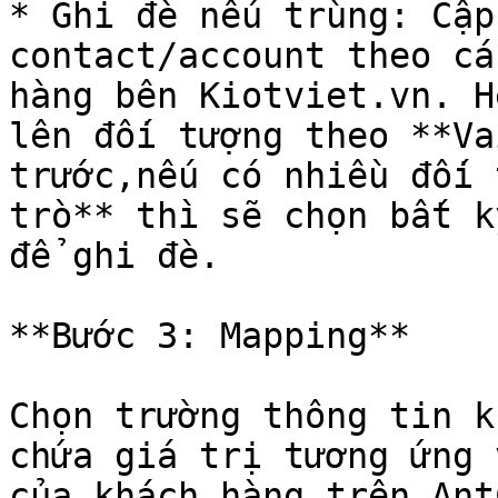
* Ghi đè nếu trùng: Cập
contact/account theo cá
hàng bên Kiotviet.vn. H
lên đối tượng theo **Va
trước,nếu có nhiều đối 
trò** thì sẽ chọn bất k
để ghi đè.

**Bước 3: Mapping**

Chọn trường thông tin k
chứa giá trị tương ứng 
của khách hàng trên Ant