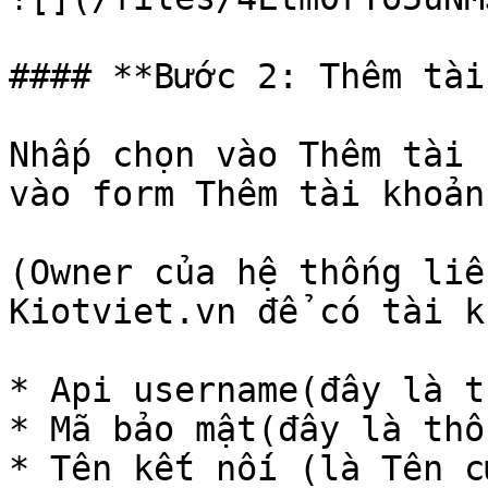
#### **Bước 2: Thêm tài
Nhấp chọn vào Thêm tài 
vào form Thêm tài khoản 
(Owner của hệ thống liê
Kiotviet.vn để có tài k
* Api username(đây là t
* Mã bảo mật(đây là thô
* Tên kết nối (là Tên c