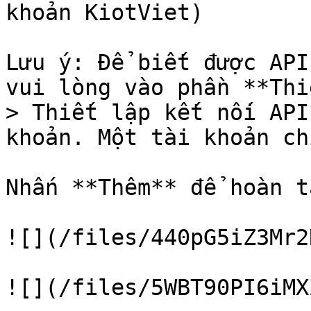
khoản KiotViet)

Lưu ý: Để biết được API
vui lòng vào phần **Thi
> Thiết lập kết nối API
khoản. Một tài khoản ch
Nhấn **Thêm** để hoàn t
![](/files/440pG5iZ3Mr2
![](/files/5WBT90PI6iMX