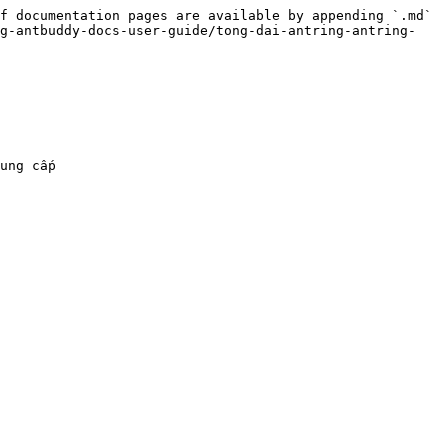
f documentation pages are available by appending `.md` 
ng-antbuddy-docs-user-guide/tong-dai-antring-antring-
ung cấp
