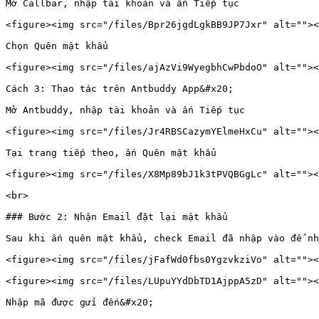
Mở Callbar, nhập tài khoản và ấn Tiếp tục

<figure><img src="/files/Bpr26jgdLgkBB9JP7Jxr" alt=""><
Chọn Quên mật khẩu

<figure><img src="/files/ajAzVi9WyegbhCwPbdoO" alt=""><
Cách 3: Thao tác trên Antbuddy App&#x20;

Mở Antbuddy, nhập tài khoản và ấn Tiếp tục

<figure><img src="/files/Jr4RBSCazymYElmeHxCu" alt=""><
Tại trang tiếp theo, ấn Quên mật khẩu

<figure><img src="/files/X8Mp89bJ1k3tPVQBGgLc" alt=""><
<br>

### Bước 2: Nhận Email đặt lại mật khẩu

Sau khi ấn quên mật khẩu, check Email đã nhập vào để nh
<figure><img src="/files/jFafWd0fbs0YgzvkziVo" alt=""><
<figure><img src="/files/LUpuYYdDbTD1AjppA5zD" alt=""><
Nhập mã được gửi đến&#x20;
