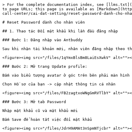
> For the complete documentation index, see [llms.txt](
to page URLs; this page is available as [Markdown](http
call-center/cai-dat-setting/reset-password-danh-cho-nha
# Reset Password dành cho nhân viên

## 1. Thao tác Đổi mật khẩu khi lần đầu đăng nhập

### Bước 1: Đăng nhập vào Antbuddy

Sau khi nhận tài khoản mới, nhân viên đăng nhập theo th
<figure><img src="/files/1qYmxBlsBm8LaiEsXwkV" alt=""><
### Bước 2: Mở trang Update profile:

Bấm vào biểu tượng avatar ở góc trên bên phải màn hình

Chọn Hồ sơ của bạn -> cập nhật thông tin cá nhân

<figure><img src="/files/FB2zagtxoWNgGmRVTlbY" alt=""><
### Bước 3: Mở tab Password

Nhập mật khẩu cũ và mật khẩu mới

Bấm Save để hoàn tất việc đổi mật khẩu

<figure><img src="/files/JdrH9AMAt3nSpmNTjcbr" alt=""><