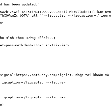
d has been updated.”

5wzbiZ4Gtl-6415tiMGtIwwDQVO0CANbilLMbY9llKdci4IlIk3ei6Vn
YhXOVxnZc_bQTA" alt=""><figcaption></figcaption></figure
ới.

ho mình theo Hướng dẫn&#x20;

et-password-danh-cho-quan-tri-vien>

signin](https://antbuddy.com/signin), nhập tài khoản và 
figcaption></figcaption></figure>

figcaption></figcaption></figure>

e)
