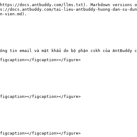
https://docs.antbuddy.com/llms.txt). Markdown versions o
s://docs.antbuddy.com/tai-lieu-antbuddy-huong-dan-su-du
n-vien.md).

ông tin email và mật khẩu do bộ phận cskh của AntBuddy c
figcaption></figcaption></figure>

figcaption></figcaption></figure>

figcaption></figcaption></figure>
