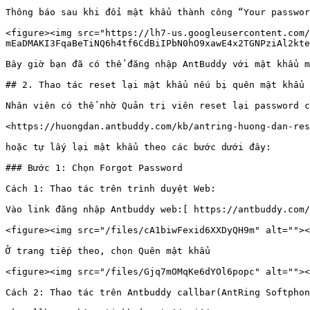
Thông báo sau khi đổi mật khẩu thành công “Your passwor
<figure><img src="https://lh7-us.googleusercontent.com/
mEaDMAKI3FqaBeTiNQ6h4tf6CdBiIPbN0hO9xawE4x2TGNPziAl2kte
Bây giờ bạn đã có thể đăng nhập AntBuddy với mật khẩu m
## 2. Thao tác reset lại mật khẩu nếu bị quên mật khẩu

Nhân viên có thể nhờ Quản trị viên reset lại password c
<https://huongdan.antbuddy.com/kb/antring-huong-dan-res
hoặc tự lấy lại mật khẩu theo các bước dưới đây:

### Bước 1: Chọn Forgot Password

Cách 1: Thao tác trên trình duyệt Web:

Vào link đăng nhập Antbuddy web:[ https://antbuddy.com/
<figure><img src="/files/cA1biwFexid6XXDyQH9m" alt=""><
Ở trang tiếp theo, chọn Quên mật khẩu

<figure><img src="/files/Gjq7mOMqKe6dYOl6popc" alt=""><
Cách 2: Thao tác trên Antbuddy callbar(AntRing Softphon